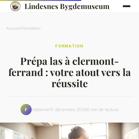
Lindesnes Bygdemuseum
Accueil
›
Formation
FORMATION
Prépa las à clermont-
ferrand : votre atout vers la
réussite
fabienne
10 décembre 2025
6 min de lecture
F