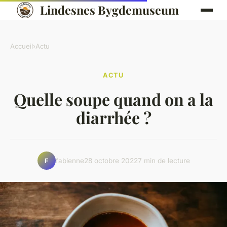
Lindesnes Bygdemuseum
Accueil
›
Actu
ACTU
Quelle soupe quand on a la
diarrhée ?
fabienne
28 octobre 2022
7 min de lecture
F