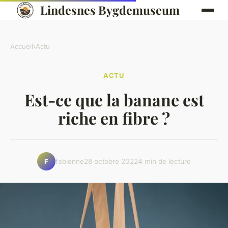
Lindesnes Bygdemuseum
Accueil
›
Actu
ACTU
Est-ce que la banane est
riche en fibre ?
fabienne
28 octobre 2022
4 min de lecture
F