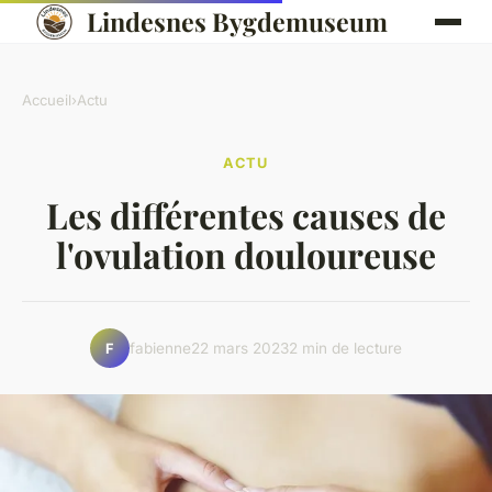
Lindesnes Bygdemuseum
Accueil
›
Actu
ACTU
Les différentes causes de
l'ovulation douloureuse
fabienne
22 mars 2023
2 min de lecture
F