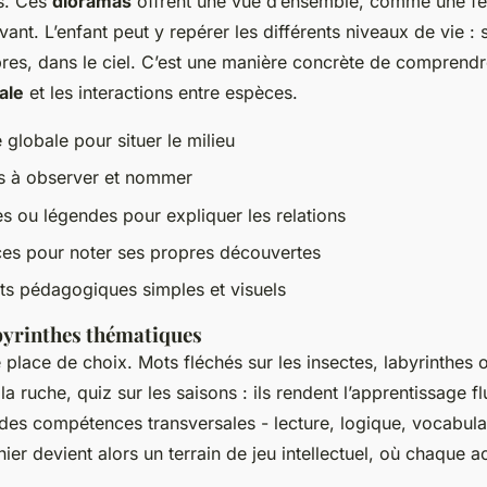
us. Ces
dioramas
offrent une vue d’ensemble, comme une fe
ant. L’enfant peut y repérer les différents niveaux de vie : s
bres, dans le ciel. C’est une manière concrète de comprendr
ale
et les interactions entre espèces.
globale pour situer le milieu
ls à observer et nommer
es ou légendes pour expliquer les relations
es pour noter ses propres découvertes
ts pédagogiques simples et visuels
byrinthes thématiques
 place de choix. Mots fléchés sur les insectes, labyrinthes o
la ruche, quiz sur les saisons : ils rendent l’apprentissage fl
des compétences transversales - lecture, logique, vocabula
ahier devient alors un terrain de jeu intellectuel, où chaque ac