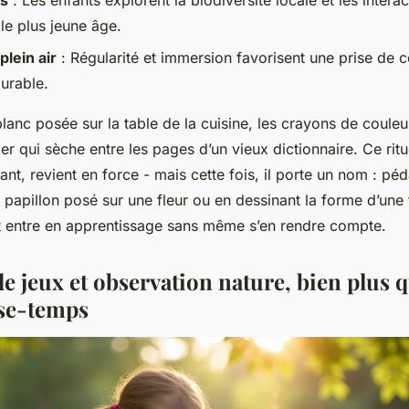
s
: Les enfants explorent la biodiversité locale et les interac
le plus jeune âge.
plein air
: Régularité et immersion favorisent une prise de 
urable.
blanc posée sur la table de la cuisine, les crayons de coule
ier qui sèche entre les pages d’un vieux dictionnaire. Ce ri
rant, revient en force - mais cette fois, il porte un nom : pé
papillon posé sur une fleur ou en dessinant la forme d’une 
ant entre en apprentissage sans même s’en rendre compte.
e jeux et observation nature, bien plus 
se-temps