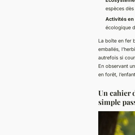
Écosystème
espèces dès 
Activités en 
écologique d
La boîte en fer 
emballés, l’herb
autrefois si cou
En observant un 
en forêt, l’enf
Un cahier d
simple pas