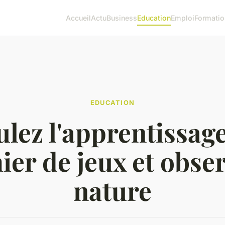
Accueil
Actu
Business
Education
Emploi
Formatio
EDUCATION
lez l'apprentissag
ier de jeux et obse
nature