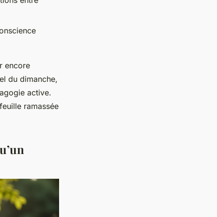
tions entre
conscience
ur encore
tuel du dimanche,
dagogie active.
feuille ramassée
qu’un