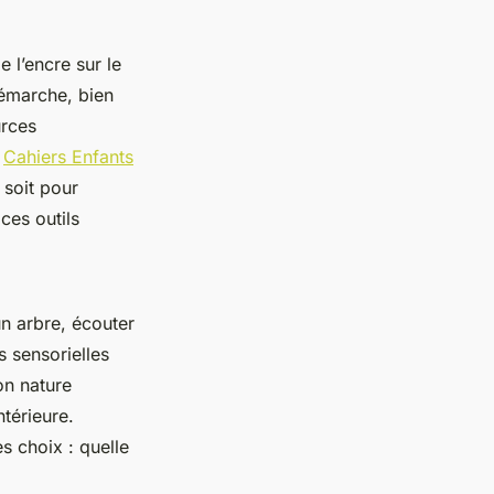
e l’encre sur le
 démarche, bien
urces
s
Cahiers Enfants
 soit pour
ces outils
un arbre, écouter
s sensorielles
on nature
ntérieure.
es choix : quelle