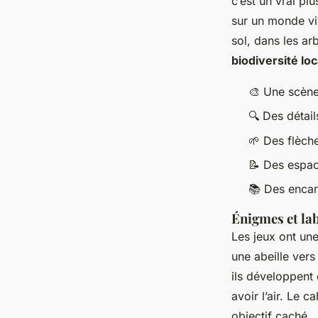
c’est un vrai pl
sur un monde viv
sol, dans les ar
biodiversité loc
🎨 Une scène 
🔍 Des détai
🌱 Des flèch
📝 Des espac
📚 Des encar
Énigmes et la
Les jeux ont une
une abeille vers 
ils développent 
avoir l’air. Le c
objectif caché.