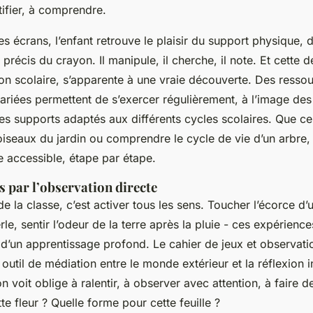
tifier, à comprendre.
es écrans, l’enfant retrouve le plaisir du support physique, d
 précis du crayon. Il manipule, il cherche, il note. Et cette
ion scolaire, s’apparente à une vraie découverte. Des resso
riées permettent de s’exercer régulièrement, à l’image de
es supports adaptés aux différents cycles scolaires. Que ce
oiseaux du jardin ou comprendre le cycle de vie d’un arbre, 
e accessible, étape par étape.
ns par l’observation directe
de la classe, c’est activer tous les sens. Toucher l’écorce d’
rle, sentir l’odeur de la terre après la pluie - ces expérience
 d’un apprentissage profond. Le cahier de jeux et observati
 outil de médiation entre le monde extérieur et la réflexion i
n voit oblige à ralentir, à observer avec attention, à faire d
te fleur ? Quelle forme pour cette feuille ?