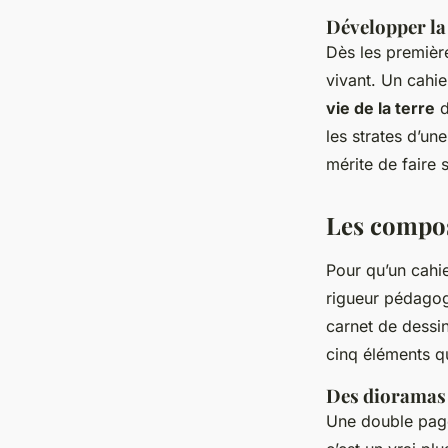
Développer la 
Dès les premièr
vivant. Un cahie
vie de la terre
d
les strates d’une
mérite de faire
Les compos
Pour qu’un cahie
rigueur pédagogi
carnet de dessin.
cinq éléments qu
Des dioramas 
Une double page