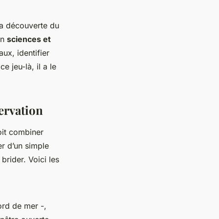
la découverte du
en
sciences et
ux, identifier
e jeu-là, il a le
ervation
doit combiner
er d’un simple
brider. Voici les
ord de mer -,