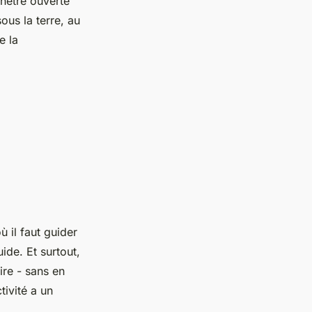
nêtre ouverte
ous la terre, au
e la
ù il faut guider
uide. Et surtout,
ire - sans en
tivité a un