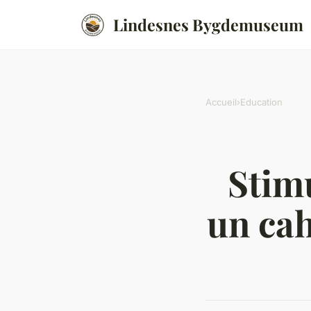
Lindesnes Bygdemuseum
Accueil
›
Education
Stimu
un cah