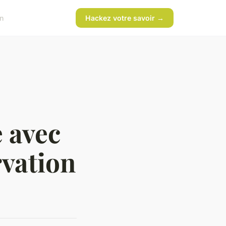
n
Hackez votre savoir →
e avec
rvation