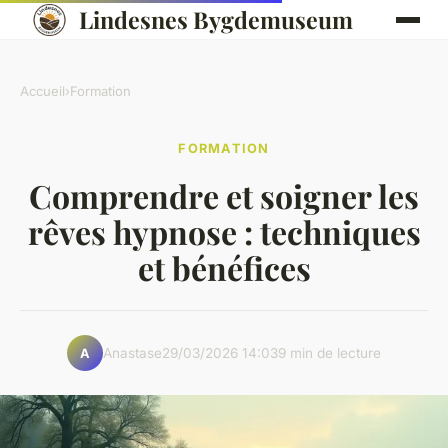
Lindesnes Bygdemuseum
Accueil
›
Formation
FORMATION
Comprendre et soigner les
rêves hypnose : techniques
et bénéfices
Anastase
29/03/2026 14:03
9 min de lecture
A